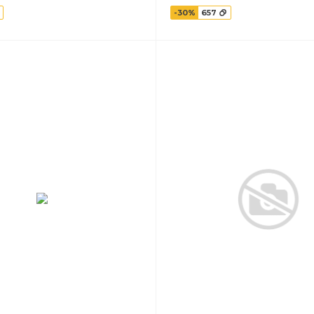
-30%
657