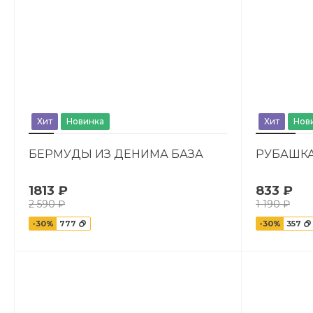
Хит
Новинка
Хит
Нов
БЕРМУДЫ ИЗ ДЕНИМА БАЗА
РУБАШКА
1813 ₽
833 ₽
2 590 ₽
1 190 ₽
-30%
777
-30%
357