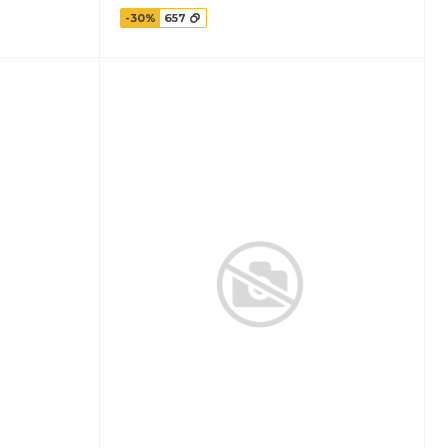
-30%
657