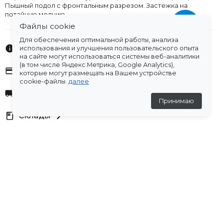
Пышный подол с фронтальным разрезом. Застежка на
потайную молнию.
Файлы cookie
Для обеспечения оптимальной работы, анализа
Характеристики
использования и улучшения пользовательского опыта
на сайте могут использоваться системы веб-аналитики
(в том числе Яндекс.Метрика, Google Analytics),
Оплата
которые могут размещать на Вашем устройстве
cookie-файлы.
далее
Доставка
Принимаю
Склады
Остались вопросы?
Создали для вас подборку часто задаваемых вопросов.
Переходи по ссылке
.
Отзывы
★
5
(1 отзыв)