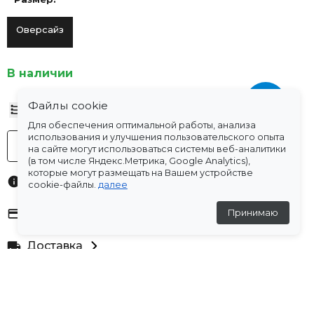
Оверсайз
В наличии
Файлы cookie
Таблица размеров
Для обеспечения оптимальной работы, анализа
использования и улучшения пользовательского опыта
-
+
В корзину
на сайте могут использоваться системы веб-аналитики
(в том числе Яндекс.Метрика, Google Analytics),
которые могут размещать на Вашем устройстве
Характеристики
cookie-файлы.
далее
Оплата
Принимаю
Доставка
Склады
Остались вопросы?