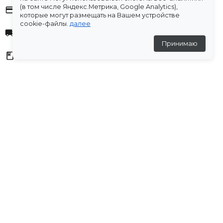
(в том числе Яндекс.Метрика, Google Analytics),
Оплата
которые могут размещать на Вашем устройстве
cookie-файлы.
далее
Доставка
Принимаю
Склады
Остались вопросы?
Создали для вас подборку часто задаваемых вопросов.
Переходи по ссылке
.
Отзывы
💬
Отзывов пока нет