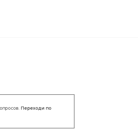
р на размер стопы 24 см и 40 р-р на размер стопы 25 см
вопросов.
Переходи по