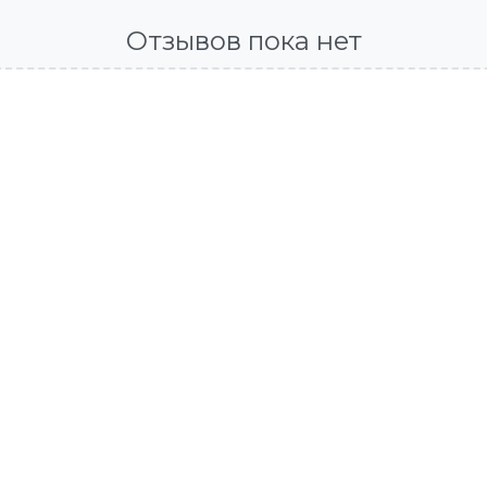
Отзывов пока нет
-80%
нцы
Шлепанцы из натурально
0 ₽
от 1 813 ₽
ономия
Выгода
Экономия
Выго
80%
2 300 ₽
63%
3 07
Подробнее
Подробнее