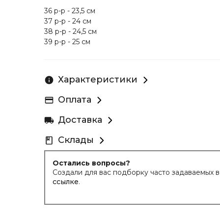
36 р-р - 23,5 см
37 р-р - 24 см
38 р-р - 24,5 см
39 р-р - 25 см
40 р-р - 25,5 см
Данная модель обуви замеряющему подошла 38 р-
Характеристики
Оплата
Доставка
Склады
Остались вопросы?
Создали для вас подборку часто задаваемых 
ссылке
.