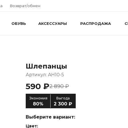
ка
Возврат/обмен
ОБУВЬ
АКСЕССУАРЫ
РАСПРОДАЖА
С
Шлепанцы
Артикул: AH10-5
590 ₽
2 890 ₽
Экономия
Выгода
80%
2 300 ₽
Выберите вариант:
Цвет: