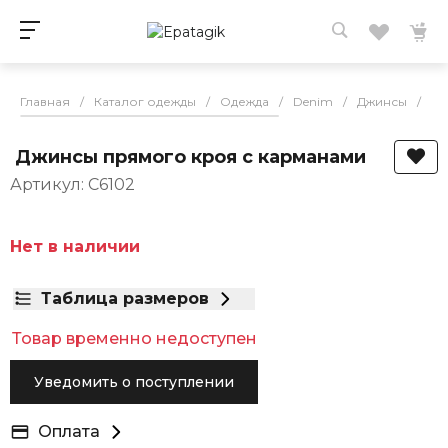
Главная
/
Каталог одежды
/
Одежда
/
Denim
/
Джинсы
/
Дж
Джинсы прямого кроя с карманами
Артикул: C6102
Нет в наличии
Таблица размеров
Товар временно недоступен
Уведомить о поступлении
Оплата