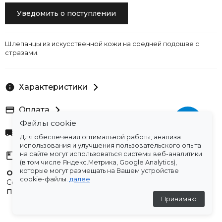
Уведомить о поступлении
Шлепанцы из искусственной кожи на средней подошве с
стразами.
Характеристики
Оплата
Файлы cookie
Доставка
Для обеспечения оптимальной работы, анализа
использования и улучшения пользовательского опыта
на сайте могут использоваться системы веб-аналитики
Склады
(в том числе Яндекс.Метрика, Google Analytics),
которые могут размещать на Вашем устройстве
Остались вопросы?
cookie-файлы.
далее
Создали для вас подборку часто задаваемых вопросов.
Переходи по ссылке
.
Принимаю