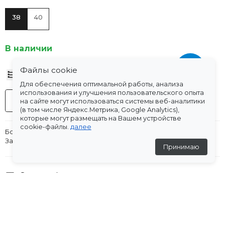
38
40
В наличии
Файлы cookie
Таблица размеров
Для обеспечения оптимальной работы, анализа
использования и улучшения пользовательского опыта
-
+
на сайте могут использоваться системы веб-аналитики
В корзину
(в том числе Яндекс.Метрика, Google Analytics),
которые могут размещать на Вашем устройстве
cookie-файлы.
далее
Босоножки из натуральной кожи на плоской подошве.
Застежка на ремешок с пряжкой на щиколотке.
Принимаю
Оплата
Доставка
Склады