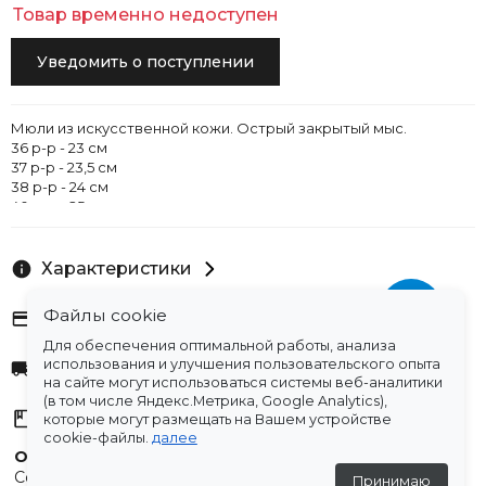
Товар временно недоступен
Уведомить о поступлении
Мюли из искусственной кожи. Острый закрытый мыс.
36 р-р - 23 см
37 р-р - 23,5 см
38 р-р - 24 см
40 р-р - 25 см
Данная модель обуви замеряющему подошла 39 р-р на
размер стопы 24 см и 40 р-р на размер стопы 25 см - мал
Характеристики
Файлы cookie
Оплата
Для обеспечения оптимальной работы, анализа
использования и улучшения пользовательского опыта
Доставка
на сайте могут использоваться системы веб-аналитики
(в том числе Яндекс.Метрика, Google Analytics),
Склады
которые могут размещать на Вашем устройстве
cookie-файлы.
далее
Остались вопросы?
Создали для вас подборку часто задаваемых вопросов.
Принимаю