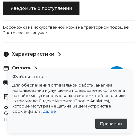
Уведомить о поступлении
Босоножки из искусственной кожи на тракторной подошве.
Застежка на липучке.
Характеристики
Оплата
Файлы cookie
Доставка
Для обеспечения оптимальной работы, анализа
использования и улучшения пользовательского опыта
на сайте могут использоваться системы веб-аналитики
Склады
(в том числе Яндекс.Метрика, Google Analytics),
которые могут размещать на Вашем устройстве
Остались вопросы?
cookie-файлы.
далее
Создали для вас подборку часто задаваемых вопросов.
Переходи по ссылке
.
Принимаю