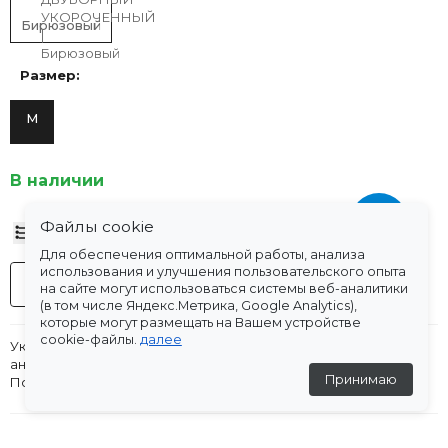
Бирюзовый
Размер:
M
В наличии
Файлы cookie
Таблица размеров
Для обеспечения оптимальной работы, анализа
использования и улучшения пользовательского опыта
-
+
В корзину
на сайте могут использоваться системы веб-аналитики
(в том числе Яндекс.Метрика, Google Analytics),
которые могут размещать на Вашем устройстве
cookie-файлы.
далее
Укороченный жакет из костюмной ткани. Отложной
английский воротник с прямыми лацканами. Длинный рукав.
Принимаю
Подклад в тон. Застежка на пуговицы.