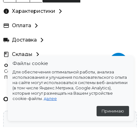
Характеристики
Оплата
Доставка
Склады
Файлы cookie
Остались вопросы?
Создали для вас подборку часто задаваемых вопросов.
Для обеспечения оптимальной работы, анализа
Переходи по ссылке
.
использования и улучшения пользовательского опыта
на сайте могут использоваться системы веб-аналитики
(в том числе Яндекс.Метрика, Google Analytics),
которые могут размещать на Вашем устройстве
Отзывы
cookie-файлы.
далее
Принимаю
💬