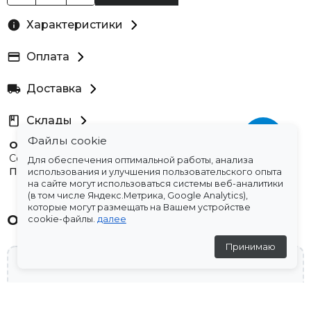
Характеристики
Оплата
Доставка
Склады
Файлы cookie
Остались вопросы?
Создали для вас подборку часто задаваемых вопросов.
Для обеспечения оптимальной работы, анализа
Переходи по ссылке
.
использования и улучшения пользовательского опыта
на сайте могут использоваться системы веб-аналитики
(в том числе Яндекс.Метрика, Google Analytics),
которые могут размещать на Вашем устройстве
Отзывы
cookie-файлы.
далее
Принимаю
💬