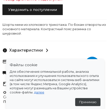
Уведомить о поступлении
Шорты мини из хлопкового трикотажа. По бокам отвороты из
основного материала. Контрастный пояс резинка со
шнуровкой.
Характеристики
Оплата
Файлы cookie
Для обеспечения оптимальной работы, анализа
Доставка
использования и улучшения пользовательского опыта
на сайте могут использоваться системы веб-аналитики
Склады
(в том числе Яндекс.Метрика, Google Analytics),
которые могут размещать на Вашем устройстве
Остались вопросы?
cookie-файлы.
далее
Создали для вас подборку часто задаваемых вопросов.
Переходи по ссылке
.
Принимаю