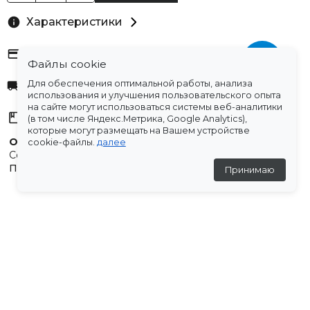
Характеристики
Оплата
Файлы cookie
Для обеспечения оптимальной работы, анализа
Доставка
использования и улучшения пользовательского опыта
на сайте могут использоваться системы веб-аналитики
Склады
(в том числе Яндекс.Метрика, Google Analytics),
которые могут размещать на Вашем устройстве
Остались вопросы?
cookie-файлы.
далее
Создали для вас подборку часто задаваемых вопросов.
Переходи по ссылке
.
Принимаю
Отзывы
★
5
(8 отзывов)
Алёна
31 января 2026