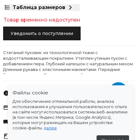
Таблица размеров
Товар временно недоступен
Уведомить о поступлении
Стеганый пуховик из технологичной ткани с
водоотталкивающим покрытием. Утеплен утиным пухом с
добавлением пера. Глубокий капюшон с натуральным мехом.
Длинные рукава с эластичными манжетами. Передние
боковые карманы. Подкладка в тон. Застегивается на
металлическую молнию.
Файлы cookie
Характеристики
Для обеспечения оптимальной работы, анализа
Оплата
использования и улучшения пользовательского опыта
на сайте могут использоваться системы веб-аналитики
(в том числе Яндекс.Метрика, Google Analytics),
Доставка
которые могут размещать на Вашем устройстве
cookie-файлы.
далее
Склады