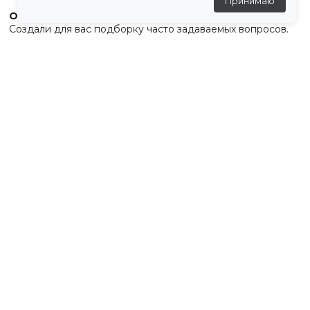
Принимаю
Остались вопросы?
Создали для вас подборку часто задаваемых вопросов.
Переходи по ссылке
.
Отзывы
💬
Отзывов пока нет
Похожие товары