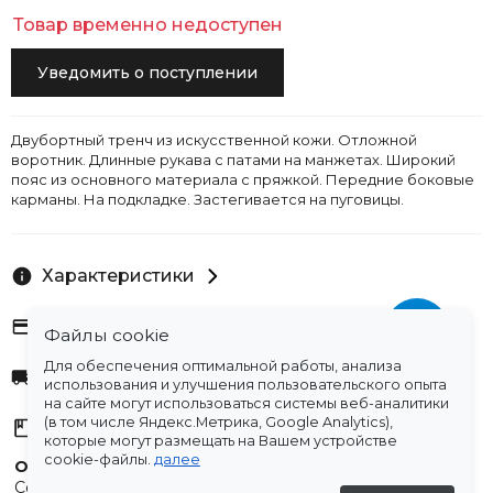
Товар временно недоступен
Уведомить о поступлении
Двубортный тренч из искусственной кожи. Отложной
воротник. Длинные рукава с патами на манжетах. Широкий
пояс из основного материала с пряжкой. Передние боковые
карманы. На подкладке. Застегивается на пуговицы.
Характеристики
Оплата
Файлы cookie
Для обеспечения оптимальной работы, анализа
Доставка
использования и улучшения пользовательского опыта
на сайте могут использоваться системы веб-аналитики
(в том числе Яндекс.Метрика, Google Analytics),
Склады
которые могут размещать на Вашем устройстве
cookie-файлы.
далее
Остались вопросы?
Создали для вас подборку часто задаваемых вопросов.