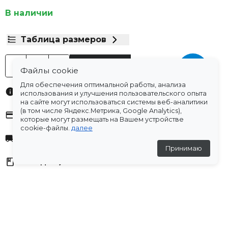
В наличии
Таблица размеров
-
+
В корзину
Файлы cookie
Для обеспечения оптимальной работы, анализа
Характеристики
использования и улучшения пользовательского опыта
на сайте могут использоваться системы веб-аналитики
(в том числе Яндекс.Метрика, Google Analytics),
Оплата
которые могут размещать на Вашем устройстве
cookie-файлы.
далее
Доставка
Принимаю
Склады
Остались вопросы?
Создали для вас подборку часто задаваемых вопросов.
Переходи по ссылке
.