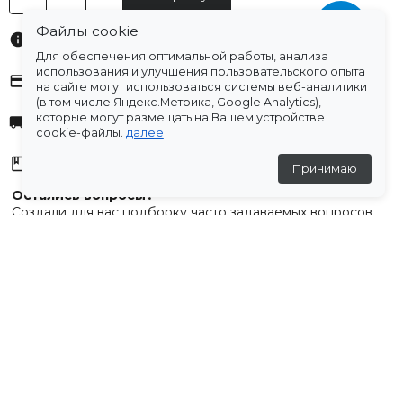
Файлы cookie
Характеристики
Для обеспечения оптимальной работы, анализа
использования и улучшения пользовательского опыта
Оплата
на сайте могут использоваться системы веб-аналитики
(в том числе Яндекс.Метрика, Google Analytics),
которые могут размещать на Вашем устройстве
Доставка
cookie-файлы.
далее
Склады
Принимаю
Остались вопросы?
Создали для вас подборку часто задаваемых вопросов.
Переходи по ссылке
.
Отзывы
💬