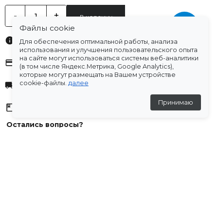
-
+
В корзину
Файлы cookie
Характеристики
Для обеспечения оптимальной работы, анализа
использования и улучшения пользовательского опыта
на сайте могут использоваться системы веб-аналитики
Оплата
(в том числе Яндекс.Метрика, Google Analytics),
которые могут размещать на Вашем устройстве
cookie-файлы.
далее
Доставка
Принимаю
Склады
Остались вопросы?
Создали для вас подборку часто задаваемых вопросов.
Переходи по ссылке
.
Отзывы