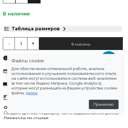
В наличии
Таблица размеров
-
+
В корзину
Характеристики
Файлы cookie
Для обеспечения оптимальной работы, анализа
Оплата
использования и улучшения пользовательского опыта
на сайте могут использоваться системы веб-аналитики
(в том числе Яндекс.Метрика, Google Analytics),
Доставка
которые могут размещать на Вашем устройстве cookie-
файлы.
далее
Склады
Принимаю
Остались вопросы?
Создали для вас подборку часто задаваемых вопросов.
Переходи по ссылке
.