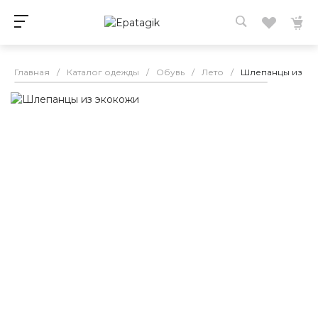
Главная
/
Каталог одежды
/
Обувь
/
Лето
/
Шлепанцы из эк