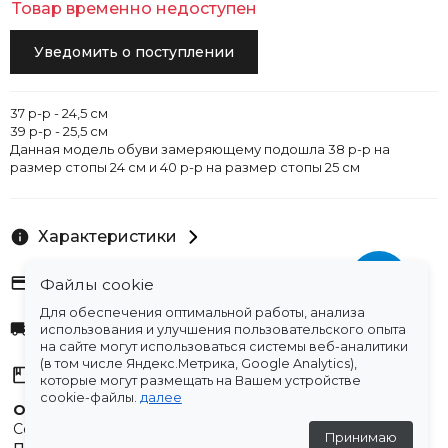
Товар временно недоступен
Уведомить о поступлении
37 р-р - 24,5 см
39 р-р - 25,5 см
Данная модель обуви замеряющему подошла 38 р-р на
размер стопы 24 см и 40 р-р на размер стопы 25 см
Характеристики
Оплата
Файлы cookie
Для обеспечения оптимальной работы, анализа
Доставка
использования и улучшения пользовательского опыта
на сайте могут использоваться системы веб-аналитики
(в том числе Яндекс.Метрика, Google Analytics),
Склады
которые могут размещать на Вашем устройстве
cookie-файлы.
далее
Остались вопросы?
Создали для вас подборку часто задаваемых вопросов.
Принимаю