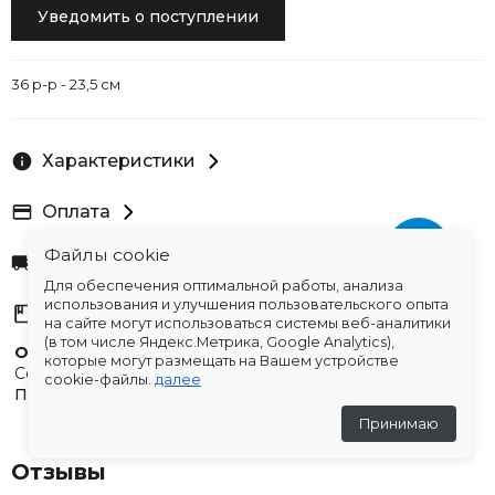
Уведомить о поступлении
36 р-р - 23,5 см
Характеристики
Оплата
Файлы cookie
Доставка
Для обеспечения оптимальной работы, анализа
использования и улучшения пользовательского опыта
Склады
на сайте могут использоваться системы веб-аналитики
(в том числе Яндекс.Метрика, Google Analytics),
Остались вопросы?
которые могут размещать на Вашем устройстве
Создали для вас подборку часто задаваемых вопросов.
cookie-файлы.
далее
Переходи по ссылке
.
Принимаю
Отзывы