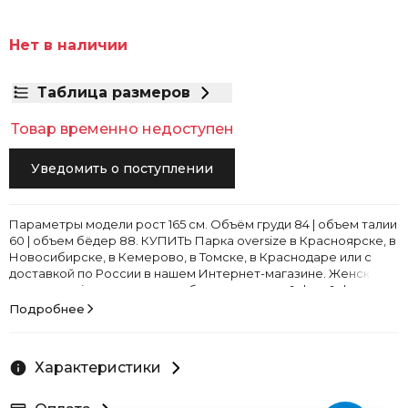
Нет в наличии
Таблица размеров
Товар временно недоступен
Уведомить о поступлении
Параметры модели рост 165 см. Объём груди 84 | объем талии
60 | объем бёдер 88. КУПИТЬ Парка oversize в Красноярске, в
Новосибирске, в Кемерово, в Томске, в Краснодаре или с
доставкой по России в нашем Интернет-магазине. Женская
парка oversize в молочном и бежевом цвете&nbsp;&nbsp;–
утончённая классика с ноткой романтики...
Подробнее
Характеристики