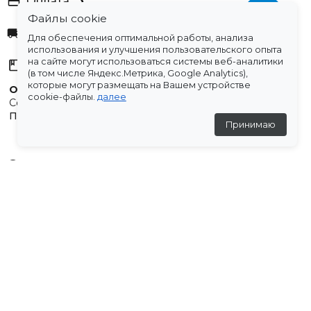
Оплата
Файлы cookie
Доставка
Для обеспечения оптимальной работы, анализа
использования и улучшения пользовательского опыта
на сайте могут использоваться системы веб-аналитики
Склады
(в том числе Яндекс.Метрика, Google Analytics),
которые могут размещать на Вашем устройстве
Остались вопросы?
cookie-файлы.
далее
Создали для вас подборку часто задаваемых вопросов.
Переходи по ссылке
.
Принимаю
Отзывы
★
5
(2 отзыва)
Людмила
28 апреля 2026
★
★
★
★
★
Спасибо большое, как всегда все отлично♥️