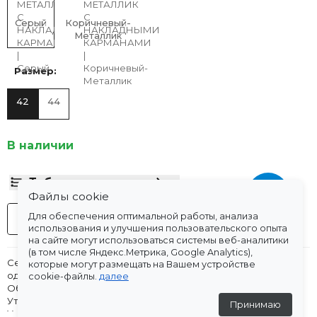
Серый
Коричневый-
Металлик
Размер:
42
44
В наличии
Таблица размеров
Файлы cookie
-
Для обеспечения оптимальной работы, анализа
+
В корзину
использования и улучшения пользовательского опыта
на сайте могут использоваться системы веб-аналитики
(в том числе Яндекс.Метрика, Google Analytics),
Серебряная дутая куртка с капюшоном — стиль и тепло в
которые могут размещать на Вашем устройстве
одном!
cookie-файлы.
далее
Объёмная модель с эффектом металлик привлечёт взгляды.
Утеплённая, но лёгкая — идеально для холодной погоды.
Принимаю
Удобный капюшон защитит от ветра, практичные карманы