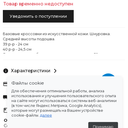
Товар временно недоступен
Уведомить о поступлении
Базовые кроссовки из искусственной кожи. Шнуровка.
Средней высоты подошва.
39 р-р - 24 см
40 р-р - 24,5 см
Данная модель обуви замеряющему подошла 39 р-р на
размер стопы 24 см
Характеристики
Файлы cookie
Оплата
Для обеспечения оптимальной работы, анализа
использования и улучшения пользовательского опыта
Доставка
на сайте могут использоваться системы веб-аналитики
(в том числе Яндекс.Метрика, Google Analytics),
Склады
которые могут размещать на Вашем устройстве
cookie-файлы.
далее
Остались вопросы?
Создали для вас подборку часто задаваемых вопросов.
Принимаю