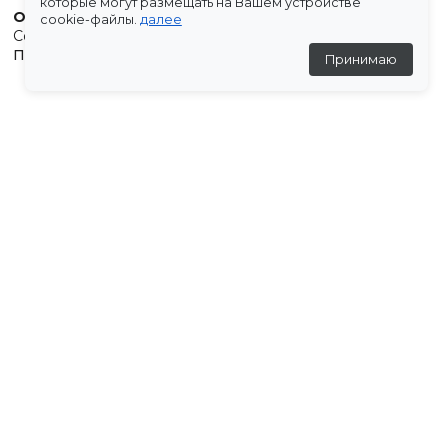
которые могут размещать на Вашем устройстве
Остались вопросы?
cookie-файлы.
далее
Создали для вас подборку часто задаваемых вопросов.
Переходи по ссылке
.
Принимаю
Отзывы
💬
Отзывов пока нет
Дополни образ