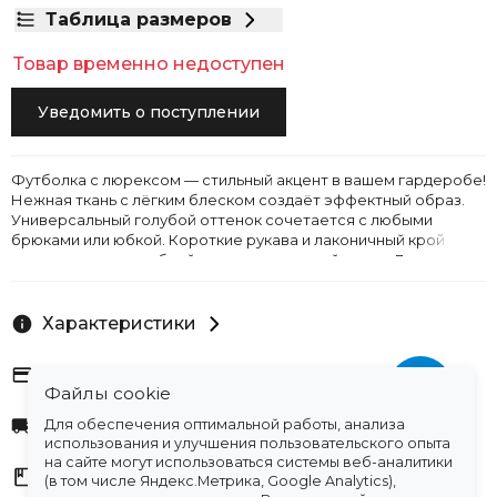
Таблица размеров
Товар временно недоступен
Уведомить о поступлении
Футболка с люрексом — стильный акцент в вашем гардеробе!
Нежная ткань с лёгким блеском создаёт эффектный образ.
Универсальный голубой оттенок сочетается с любыми
брюками или юбкой. Короткие рукава и лаконичный крой
делают модель удобной для повседневной носки. Люрекс
придаёт изделию изысканность, не утяжеляя образ. Идеальна
для прогулок, встреч с друзьями или неформальных
мероприятий.
Характеристики
Оплата
Файлы cookie
Доставка
Для обеспечения оптимальной работы, анализа
использования и улучшения пользовательского опыта
на сайте могут использоваться системы веб-аналитики
Склады
(в том числе Яндекс.Метрика, Google Analytics),