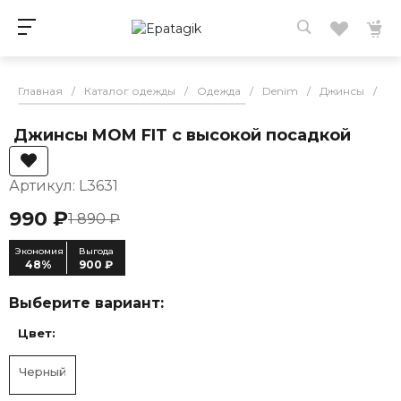
Главная
/
Каталог одежды
/
Одежда
/
Denim
/
Джинсы
/
Дж
Джинсы MOM FIT с высокой посадкой
Артикул: L3631
990 ₽
1 890 ₽
Экономия
Выгода
48%
900 ₽
Выберите вариант:
Цвет:
Черный