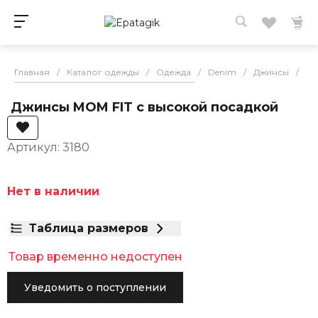
Главная
/
Каталог одежды
/
Одежда
/
Denim
/
Джинсы
/
Дж
Джинсы MOM FIT с высокой посадкой
Артикул: 3180
Нет в наличии
Таблица размеров
Товар временно недоступен
Уведомить о поступлении