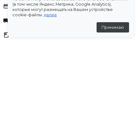
(в том числе Яндекс.Метрика, Google Analytics),
Оплата
которые могут размещать на Вашем устройстве
cookie-файлы.
далее
Доставка
Принимаю
Склады
Остались вопросы?
Создали для вас подборку часто задаваемых вопросов.
Переходи по ссылке
.
Отзывы
💬
Отзывов пока нет