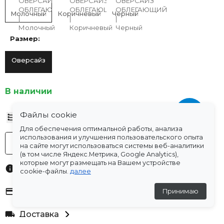
Молочный
Коричневый
Черный
Размер:
Оверсайз
В наличии
Файлы cookie
Таблица размеров
Для обеспечения оптимальной работы, анализа
использования и улучшения пользовательского опыта
-
+
В корзину
на сайте могут использоваться системы веб-аналитики
(в том числе Яндекс.Метрика, Google Analytics),
которые могут размещать на Вашем устройстве
Характеристики
cookie-файлы.
далее
Оплата
Принимаю
Доставка