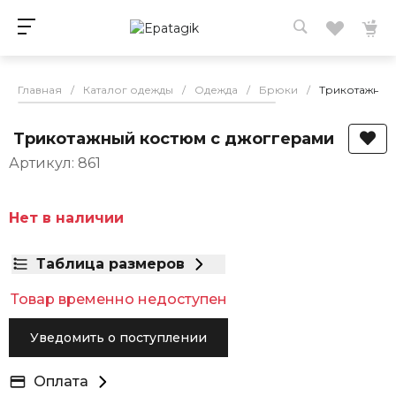
Главная
/
Каталог одежды
/
Одежда
/
Брюки
/
Трикотажный
Трикотажный костюм с джоггерами
Артикул: 861
Нет в наличии
Таблица размеров
Товар временно недоступен
Уведомить о поступлении
Оплата