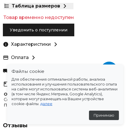
Таблица размеров
Товар временно недоступен
Уведомить о поступлении
Характеристики
Оплата
Доставка
Файлы cookie
Для обеспечения оптимальной работы, анализа
Склады
использования и улучшения пользовательского опыта
на сайте могут использоваться системы веб-аналитики
Остались вопросы?
(в том числе Яндекс.Метрика, Google Analytics),
которые могут размещать на Вашем устройстве
Создали для вас подборку часто задаваемых вопросов.
cookie-файлы.
далее
Переходи по ссылке
.
Принимаю
Отзывы