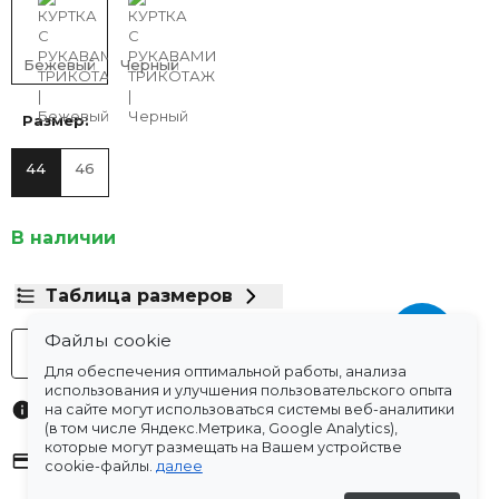
Бежевый
Черный
Размер:
44
46
В наличии
Таблица размеров
Файлы cookie
-
+
В корзину
Для обеспечения оптимальной работы, анализа
использования и улучшения пользовательского опыта
Характеристики
на сайте могут использоваться системы веб-аналитики
(в том числе Яндекс.Метрика, Google Analytics),
которые могут размещать на Вашем устройстве
Оплата
cookie-файлы.
далее