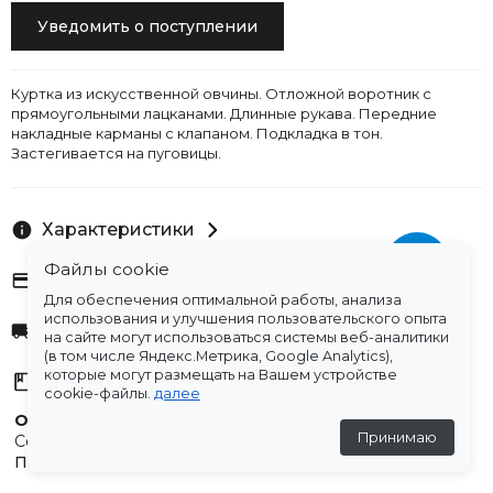
Уведомить о поступлении
Куртка из искусственной овчины. Отложной воротник с
прямоугольными лацканами. Длинные рукава. Передние
накладные карманы с клапаном. Подкладка в тон.
Застегивается на пуговицы.
Характеристики
Файлы cookie
Оплата
Для обеспечения оптимальной работы, анализа
использования и улучшения пользовательского опыта
Доставка
на сайте могут использоваться системы веб-аналитики
(в том числе Яндекс.Метрика, Google Analytics),
которые могут размещать на Вашем устройстве
Склады
cookie-файлы.
далее
Остались вопросы?
Принимаю
Создали для вас подборку часто задаваемых вопросов.
Переходи по ссылке
.