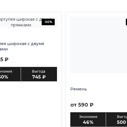
-50%
ея широкая с двумя
ами
5 ₽
ономия
Выгода
50%
745 ₽
Ремень
от 590 ₽
Экономия
Выго
46%
500