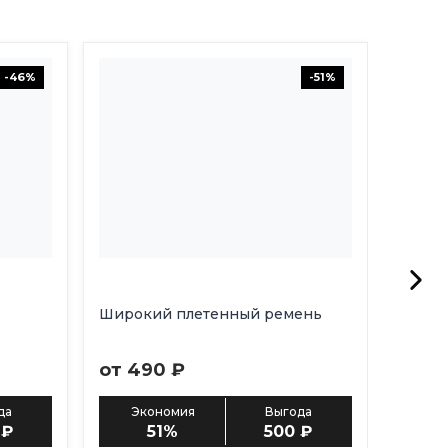
-46%
-51%
Широкий плетенный ремень
от 490 ₽
да
Экономия
Выгода
 ₽
51%
500 ₽