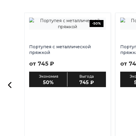
-50%
Портупея с металлической
Портуп
пряжкой
пряжк
от 745 ₽
от 74
Экономия
Выгода
Эк
50%
745 ₽