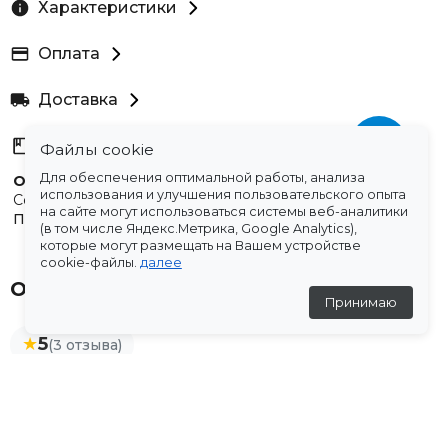
Характеристики
Оплата
Доставка
Склады
Файлы cookie
Для обеспечения оптимальной работы, анализа
Остались вопросы?
использования и улучшения пользовательского опыта
Создали для вас подборку часто задаваемых вопросов.
на сайте могут использоваться системы веб-аналитики
Переходи по ссылке
.
(в том числе Яндекс.Метрика, Google Analytics),
которые могут размещать на Вашем устройстве
cookie-файлы.
далее
Отзывы
Принимаю
★
5
(3 отзыва)
Мумберг Ольга
14 февраля 2026