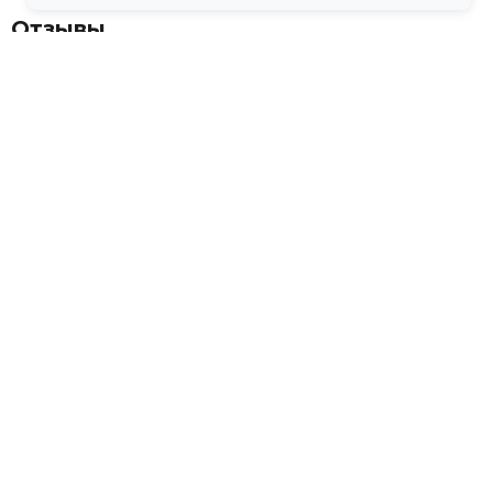
Отзывы
💬
Отзывов пока нет
Дополни образ
-73%
Босоножки на тракторной подошве