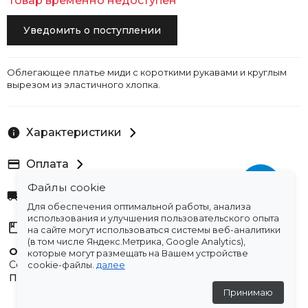
Товар временно недоступен
Уведомить о поступлении
Облегающее платье миди с короткими рукавами и круглым
вырезом из эластичного хлопка.
Характеристики
Оплата
Файлы cookie
Доставка
Для обеспечения оптимальной работы, анализа
использования и улучшения пользовательского опыта
Склады
на сайте могут использоваться системы веб-аналитики
(в том числе Яндекс.Метрика, Google Analytics),
Остались вопросы?
которые могут размещать на Вашем устройстве
Создали для вас подборку часто задаваемых вопросов.
cookie-файлы.
далее
Переходи по ссылке
.
Принимаю