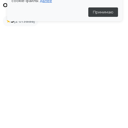
cookie-файлы.
далее
Отзывы
Принимаю
★
5
(2 отзыва)
Саакян Юлия
1 июня 2026
★
★
★
★
★
Спасибо за платье, все подошло.
Дополни образ