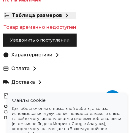
Таблица размеров
Товар временно недоступен
Уведомить о поступлении
Характеристики
Оплата
Доставка
Склады
Файлы cookie
Остались вопросы?
Для обеспечения оптимальной работы, анализа
Создали для вас подборку часто задаваемых вопросов.
использования и улучшения пользовательского опыта
Переходи по ссылке
.
на сайте могут использоваться системы веб-аналитики
(в том числе Яндекс.Метрика, Google Analytics),
которые могут размещать на Вашем устройстве