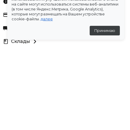
Характеристики
на сайте могут использоваться системы веб-аналитики
(в том числе Яндекс.Метрика, Google Analytics),
Оплата
которые могут размещать на Вашем устройстве
cookie-файлы.
далее
Доставка
Принимаю
Склады
Остались вопросы?
Создали для вас подборку часто задаваемых вопросов.
Переходи по ссылке
.
Отзывы
💬