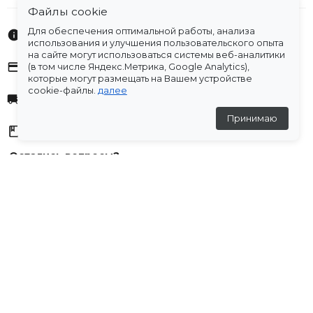
Файлы cookie
Для обеспечения оптимальной работы, анализа
Характеристики
использования и улучшения пользовательского опыта
на сайте могут использоваться системы веб-аналитики
Оплата
(в том числе Яндекс.Метрика, Google Analytics),
которые могут размещать на Вашем устройстве
cookie-файлы.
далее
Доставка
Принимаю
Склады
Остались вопросы?
Создали для вас подборку часто задаваемых вопросов.
Переходи по ссылке
.
Отзывы
💬