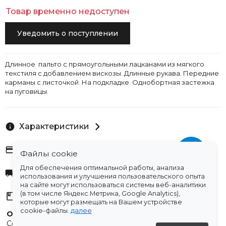
Товар временно недоступен
Уведомить о поступлении
Длинное пальто с прямоугольными лацканами из мягкого
текстиля с добавлением вискозы. Длинные рукава. Передние
карманы с листочкой. На подкладке. Однобортная застежка
на пуговицы.
Характеристики
Оплата
Файлы cookie
Для обеспечения оптимальной работы, анализа
Доставка
использования и улучшения пользовательского опыта
на сайте могут использоваться системы веб-аналитики
(в том числе Яндекс.Метрика, Google Analytics),
Склады
которые могут размещать на Вашем устройстве
cookie-файлы.
далее
Остались вопросы?
Создали для вас подборку часто задаваемых вопросов.