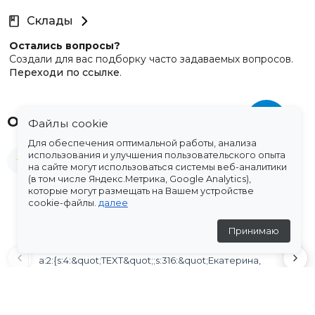
Склады
Остались вопросы?
Создали для вас подборку часто задаваемых вопросов.
Переходи по ссылке
.
Отзывы
Файлы cookie
Для обеспечения оптимальной работы, анализа
использования и улучшения пользовательского опыта
★
5
(2 отзыва)
на сайте могут использоваться системы веб-аналитики
(в том числе Яндекс.Метрика, Google Analytics),
которые могут размещать на Вашем устройстве
Ларькова Наталья
cookie-файлы.
далее
18 июля 2026
Принимаю
★
★
★
★
★
a:2:{s:4:&quot;TEXT&quot;;s:316:&quot;Екатерина,
здравствуйте! Костюмы получила, довольна