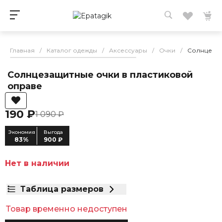
Главная
/
Каталог одежды
/
Аксессуары
/
Очки
/
Солнцезащ
Солнцезащитные очки в пластиковой
оправе
190 ₽
1 090 ₽
Экономия
Выгода
83%
900 ₽
Нет в наличии
Таблица размеров
Товар временно недоступен