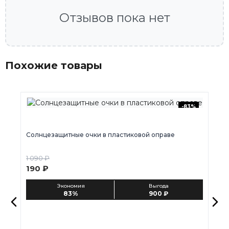
Отзывов пока нет
Похожие товары
-83%
Солнцезащитные очки в пластиковой оправе
С
1 090 ₽
1 
190 ₽
1
Экономия
Выгода
83%
900 ₽