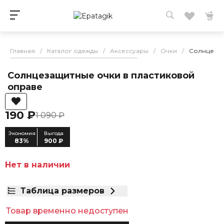
Главная
/
Каталог одежды
/
Аксессуары
/
Очки
/
Солнцезащ
Солнцезащитные очки в пластиковой
оправе
190 ₽
1 090 ₽
Экономия
Выгода
83%
900 ₽
Нет в наличии
Таблица размеров
Товар временно недоступен