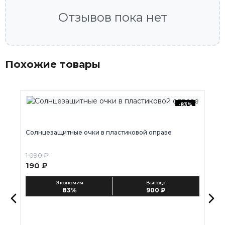
Отзывов пока нет
Похожие товары
-83%
Солнцезащитные очки в пластиковой оправе
С
1 090 ₽
1 
190 ₽
1
Экономия
Выгода
83%
900 ₽