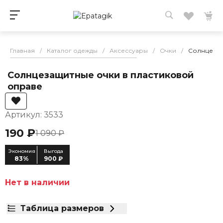
Главная
/
Каталог одежды
/
Аксессуары
/
Очки
/
Солнцезащ
Солнцезащитные очки в пластиковой
оправе
Артикул: 3533
190 ₽
1 090 ₽
Экономия
Выгода
83%
900 ₽
Нет в наличии
Таблица размеров