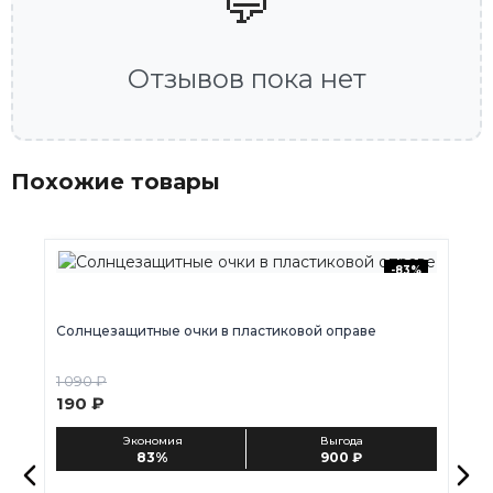
💬
Отзывов пока нет
Похожие товары
-83%
Солнцезащитные очки в пластиковой оправе
С
1 090 ₽
1 
190 ₽
1
Экономия
Выгода
83%
900 ₽