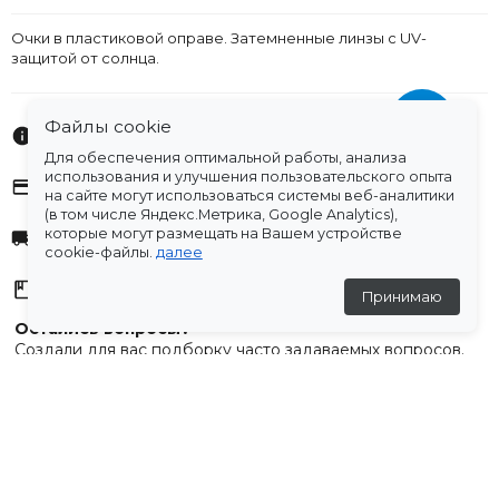
Очки в пластиковой оправе. Затемненные линзы с UV-
защитой от солнца.
Файлы cookie
Характеристики
Для обеспечения оптимальной работы, анализа
использования и улучшения пользовательского опыта
Оплата
на сайте могут использоваться системы веб-аналитики
(в том числе Яндекс.Метрика, Google Analytics),
которые могут размещать на Вашем устройстве
Доставка
cookie-файлы.
далее
Склады
Принимаю
Остались вопросы?
Создали для вас подборку часто задаваемых вопросов.
Переходи по ссылке
.
Отзывы