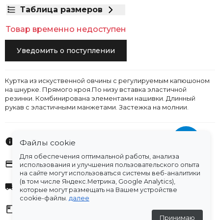
Таблица размеров
Товар временно недоступен
Уведомить о поступлении
Куртка из искуственной овчины с регулируемым капюшоном
на шнурке. Прямого кроя.По низу вставка эластичной
резинки. Комбинирована элементами нашивки. Длинный
рукав с эластичными манжетами. Застежка на молнии.
Характеристики
Файлы cookie
Для обеспечения оптимальной работы, анализа
Оплата
использования и улучшения пользовательского опыта
на сайте могут использоваться системы веб-аналитики
(в том числе Яндекс.Метрика, Google Analytics),
Доставка
которые могут размещать на Вашем устройстве
cookie-файлы.
далее
Склады
Принимаю