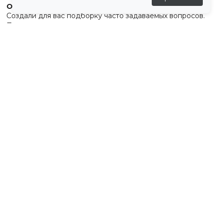
Остались вопросы?
Создали для вас подборку часто задаваемых вопросов.
Переходи по ссылке
.
Отзывы
💬
Отзывов пока нет
Похожие товары