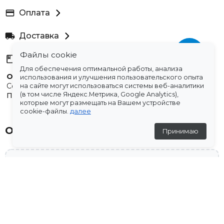
Оплата
Доставка
Файлы cookie
Склады
Для обеспечения оптимальной работы, анализа
Остались вопросы?
использования и улучшения пользовательского опыта
Создали для вас подборку часто задаваемых вопросов.
на сайте могут использоваться системы веб-аналитики
(в том числе Яндекс.Метрика, Google Analytics),
Переходи по ссылке
.
которые могут размещать на Вашем устройстве
cookie-файлы.
далее
Отзывы
Принимаю
💬
Отзывов пока нет