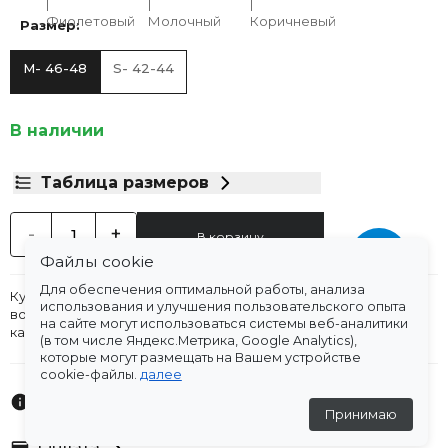
Размер:
M- 46-48
S- 42-44
В наличии
Таблица размеров
-
+
В корзину
Файлы cookie
Для обеспечения оптимальной работы, анализа
Куртка длиной миди с наполнителем тинсулейт. Высокий
использования и улучшения пользовательского опыта
воротник стойка. Длинный рукав. Передние боковые
на сайте могут использоваться системы веб-аналитики
карманы. Подклад в тон. Застежка-запах на кнопках.
(в том числе Яндекс.Метрика, Google Analytics),
которые могут размещать на Вашем устройстве
cookie-файлы.
далее
Характеристики
Принимаю
Оплата